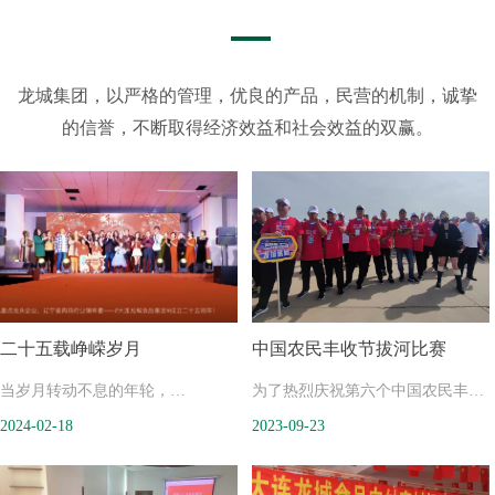
龙城集团，以严格的管理，优良的产品，民营的机制，诚挚
的信誉，不断取得经济效益和社会效益的双赢。
二十五载峥嵘岁月
中国农民丰收节拔河比赛
当岁月转动不息的年轮，
为了热烈庆祝第六个中国农民丰收
2024-02-18
2023-09-23
当激情点燃生命的火焰，
节，贯彻落实全民健身和乡村振兴
从1999到2024，
国家战略，加快推动全民健身和乡