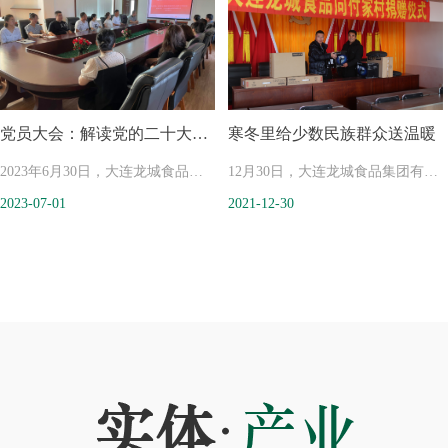
龙城已经走过了整整二十五年。
村振兴的融合发展，激发提升广大
职工“爱家乡，建家乡”的荣誉感、
幸福感和获得感。由瓦房店市农业
党员大会：解读党的二十大报
寒冬里给少数民族群众送温暖
农村局、瓦房店市妇女联合会、瓦
告
2023年6月30日，大连龙城食品集
房店市文化和旅游局主办的以“振
12月30日，大连龙城食品集团有限
2023-07-01
2021-12-30
团党总支在集团五楼会议室召开党
兴我添彩，康乐向未来”为主题
公司在总经理戚世龙的带领下，冒
员大会，会议主题解读党的二十大
的 2023 年瓦房店市中国农民丰收
着凛冽的寒风向瓦房店市杨家满族
报告。
节拔河比赛活动在将军石中国帆船
乡付家村捐赠了价值二万余元的电
首先由支部书记戚世龙带领大家学
帆板训练基地圆满落下帷幕。
脑设备和配套打印机等办公器材，
习党的二十大报告。随后同志们结
用于提高和改善该村的办公水平，
合工作实际谈收获、谈认识、谈打
为杨家满族乡付家村在完成攻坚脱
算，热烈讨论党的二十大报告。
贫后工作再上一个台阶奠定了坚实