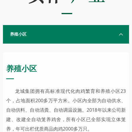
的物质基础。这次为瓦房店市杨家
满族乡付家村捐献办公设备体现了
企业浓浓的民族情结，为筑牢中华
养殖小区
民族工农共同体做出自己的贡献。
养殖小区
—
龙城集团拥有高标准现代化肉鸡繁育和养殖小区23
个，占地面积200多万平方米。小区内全部为自动供水、
自动供料、自动清粪、自动调温设施。2018年以来公司新
建、改建全自动笼养鸡舍，所有小区已全部实现立体笼
养，年可出栏优质商品肉鸡2000多万只。