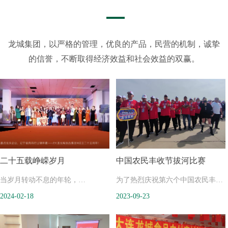
龙城集团，以严格的管理，优良的产品，民营的机制，诚挚
的信誉，不断取得经济效益和社会效益的双赢。
二十五载峥嵘岁月
中国农民丰收节拔河比赛
当岁月转动不息的年轮，
为了热烈庆祝第六个中国农民丰收
2024-02-18
2023-09-23
当激情点燃生命的火焰，
节，贯彻落实全民健身和乡村振兴
从1999到2024，
国家战略，加快推动全民健身和乡