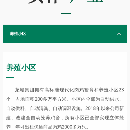
的物质基础。这次为瓦房店市杨家
满族乡付家村捐献办公设备体现了
企业浓浓的民族情结，为筑牢中华
养殖小区
民族工农共同体做出自己的贡献。
养殖小区
—
龙城集团拥有高标准现代化肉鸡繁育和养殖小区23
个，占地面积200多万平方米。小区内全部为自动供水、
自动供料、自动清粪、自动调温设施。2018年以来公司新
建、改建全自动笼养鸡舍，所有小区已全部实现立体笼
养，年可出栏优质商品肉鸡2000多万只。