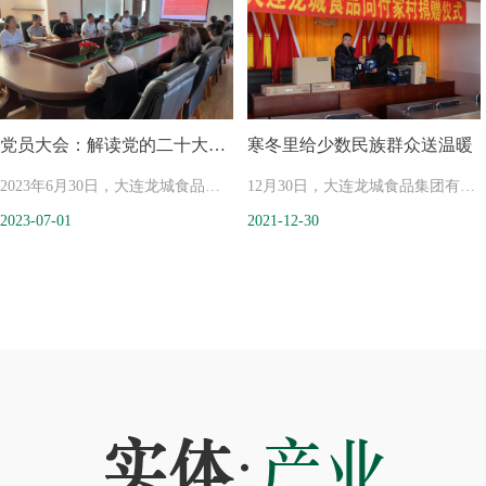
龙城已经走过了整整二十五年。
村振兴的融合发展，激发提升广大
职工“爱家乡，建家乡”的荣誉感、
幸福感和获得感。由瓦房店市农业
党员大会：解读党的二十大报
寒冬里给少数民族群众送温暖
农村局、瓦房店市妇女联合会、瓦
告
2023年6月30日，大连龙城食品集
房店市文化和旅游局主办的以“振
12月30日，大连龙城食品集团有限
2023-07-01
2021-12-30
团党总支在集团五楼会议室召开党
兴我添彩，康乐向未来”为主题
公司在总经理戚世龙的带领下，冒
员大会，会议主题解读党的二十大
的 2023 年瓦房店市中国农民丰收
着凛冽的寒风向瓦房店市杨家满族
报告。
节拔河比赛活动在将军石中国帆船
乡付家村捐赠了价值二万余元的电
首先由支部书记戚世龙带领大家学
帆板训练基地圆满落下帷幕。
脑设备和配套打印机等办公器材，
习党的二十大报告。随后同志们结
用于提高和改善该村的办公水平，
合工作实际谈收获、谈认识、谈打
为杨家满族乡付家村在完成攻坚脱
算，热烈讨论党的二十大报告。
贫后工作再上一个台阶奠定了坚实